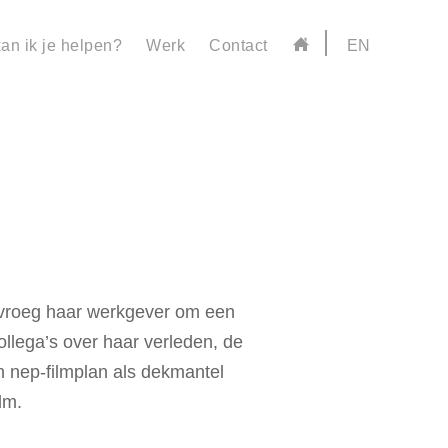
an ik je helpen?
Werk
Contact
EN
um vroeg haar werkgever om een
ollega’s over haar verleden, de
 nep-filmplan als dekmantel
lm.